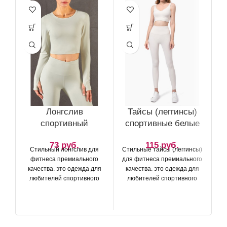
Лонгслив
Тайсы (леггинсы)
спортивный
спортивные белые
73
руб.
115
руб.
Стильный лонгслив для
Стильные тайсы (леггинсы)
Ст
фитнеса премиального
для фитнеса премиального
дл
качества. это одежда для
качества. это одежда для
к
любителей спортивного
любителей спортивного
образа жизни, которые
образа жизни, которые
ценят каждую деталь своей
ценят каждую деталь своей
це
одежды делающую
одежды